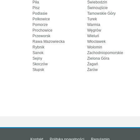
Piła
Świebodzin
Pisz
Świnoujście
Podlasie
Tarnowskie Góry
Polkowice
Turek
Pomorze
Warmia
Prochowice
Węgrów
Przeworsk
Wieluń
Rawa Mazowiecka
Włocławek
Rybnik
Wołomin
Sanok
Zachodniopomorskie
Sejny
Zielona Góra
Skoczów
Żagań
Słupsk
Żarów
Kontakt
Polityka prywatności
Regulamin