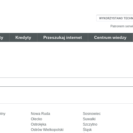
Patronem serwis
ty
Kredyty
Przeszukaj internet
Centrum wiedzy
olny
Nowa Ruda
Sosnowiec
Olecko
Suwałki
Ostrołęka
Szczytno
Ostrów Wielkopolski
Śląsk