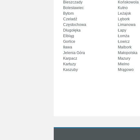
Bieszczady
Końskowola
Bolesławiec
Kutno
Bytom
Leżajsk
Czeladź
Lębork
Częstochowa
Limanowa
Długołęka
Łapy
Elbląg
Łomża
Gorlice
Łowicz
Iława
Malbork
Jelenia Góra
Małopolska
Karpacz
Mazury
Kartuzy
Mielno
Kaszuby
Mrągowo