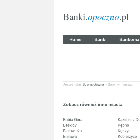
Banki.
opoczno
.pl
Home
Banki
Bankoma
Jesteś tutaj:
Strona główna
»
Banki w miastach
Zobacz również inne miasta
Babia Góra
Kazimierz D
Beskidy
Kępno
Białowieża
Kętrzyn
Bielawa
Kobierzyce